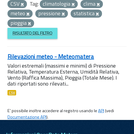
CSV
Tag:
climatologia
clima
meteo
pressione
statistica
pioggia
RISULTATO DEL FILTRO
Rilevazioni meteo - Meteomatera
Valori estremali (massimi e minimi) di Pressione
Relativa, Temperatura Esterna, Umidità Relativa,
Vento (Raffica Massima), Pioggia (Totale Mese). I
dati riportati sono rilevati...
CSV
E' possibile inoltre accedere al registro usando le
API
(vedi
Documentazione API
).