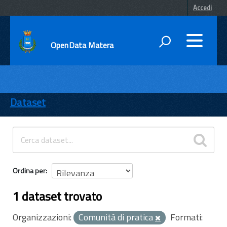
Accedi
OpenData Matera
DATI
ENTI
Dataset
TEMI
INFORMAZIONI
Ordina per
1 dataset trovato
Organizzazioni:
Comunità di pratica
Formati: