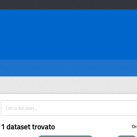
1 dataset trovato
Or