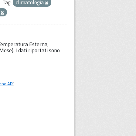
Tag:
climatologia
a
 Temperatura Esterna,
ese). I dati riportati sono
one API
).