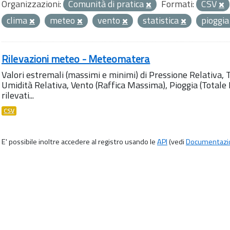
Organizzazioni:
Comunità di pratica
Formati:
CSV
clima
meteo
vento
statistica
pioggi
Rilevazioni meteo - Meteomatera
Valori estremali (massimi e minimi) di Pressione Relativa,
Umidità Relativa, Vento (Raffica Massima), Pioggia (Totale M
rilevati...
CSV
E' possibile inoltre accedere al registro usando le
API
(vedi
Documentazi