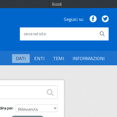
Accedi
Facebook
Twi
Seguici su
cerca nel sito
DATI
ENTI
TEMI
INFORMAZIONI
dina per