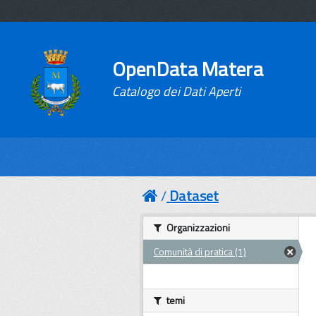
OpenData Matera
Catalogo dei Dati Aperti
Dataset
Organizzazioni
Comunità di pratica (1)
temi