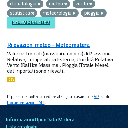
climatologia
meteo
vento
statistica
meteorologia
pioggia
RISULTATO DEL FILTRO
Rilevazioni meteo - Meteomatera
Valori estremali (massimi e minimi) di Pressione
Relativa, Temperatura Esterna, Umidità Relativa,
Vento (Raffica Massima), Pioggia (Totale Mese). I
dati riportati sono rilevati...
CSV
E' possibile inoltre accedere al registro usando le
API
(vedi
Documentazione API
).
Informazioni OpenData Matera
Lista cataloghi