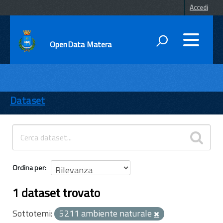
Accedi
OpenData Matera
DATI
ENTI
Dataset
TEMI
INFORMAZIONI
Ordina per
1 dataset trovato
Sottotemi:
5211 ambiente naturale