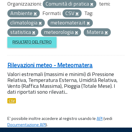
Organizzazioni:
Comunità di pratica
temi:
Ambiente
Formati:
CSV
Tag:
climatologia
meteomatera.it
statistica
meteorologia
Matera
RISULTATO DEL FILTRO
Rilevazioni meteo - Meteomatera
Valori estremali (massimi e minimi) di Pressione
Relativa, Temperatura Esterna, Umidità Relativa,
Vento (Raffica Massima), Pioggia (Totale Mese). I
dati riportati sono rilevati...
CSV
E' possibile inoltre accedere al registro usando le
API
(vedi
Documentazione API
).