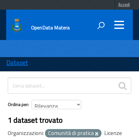
Accedi
OpenData Matera
DATI
ENTI
Dataset
TEMI
INFORMAZIONI
Ordina per
1 dataset trovato
Organizzazioni:
Comunità di pratica
Licenze