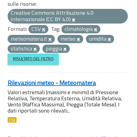
sulle risorse:
Creative Commons Attribuzione 4.0
Internazionale (CC BY 4.0)
Formati:
CSV
Tag:
climatologia
meteomatera.it
meteo
umidita
statistica
pioggia
RISULTATO DEL FILTRO
Rilevazioni meteo - Meteomatera
Valori estremali (massimi e minimi) di Pressione
Relativa, Temperatura Esterna, Umidità Relativa,
Vento (Raffica Massima), Pioggia (Totale Mese). I
dati riportati sono rilevati...
CSV