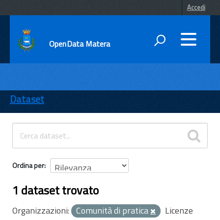
Accedi
OpenData Matera
DATI
ENTI
Dataset
TEMI
INFORMAZIONI
Ordina per
1 dataset trovato
Organizzazioni:
Comunità di pratica
Licenze