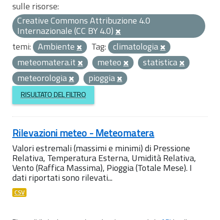
sulle risorse:
Creative Commons Attribuzione 4.0
Internazionale (CC BY 4.0)
temi:
Ambiente
Tag:
climatologia
meteomatera.it
meteo
statistica
meteorologia
pioggia
RISULTATO DEL FILTRO
Rilevazioni meteo - Meteomatera
Valori estremali (massimi e minimi) di Pressione
Relativa, Temperatura Esterna, Umidità Relativa,
Vento (Raffica Massima), Pioggia (Totale Mese). I
dati riportati sono rilevati...
CSV