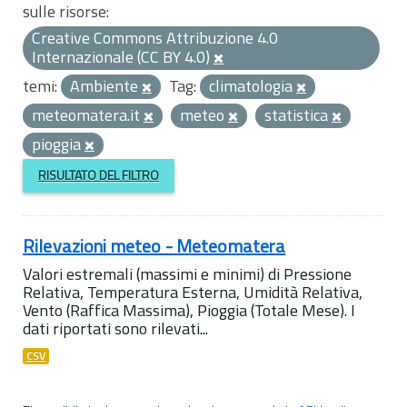
sulle risorse:
Creative Commons Attribuzione 4.0
Internazionale (CC BY 4.0)
temi:
Ambiente
Tag:
climatologia
meteomatera.it
meteo
statistica
pioggia
RISULTATO DEL FILTRO
Rilevazioni meteo - Meteomatera
Valori estremali (massimi e minimi) di Pressione
Relativa, Temperatura Esterna, Umidità Relativa,
Vento (Raffica Massima), Pioggia (Totale Mese). I
dati riportati sono rilevati...
CSV