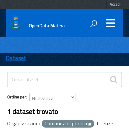
Accedi
OpenData Matera
DATI
ENTI
Dataset
TEMI
INFORMAZIONI
Ordina per
1 dataset trovato
Organizzazioni:
Comunità di pratica
Licenze