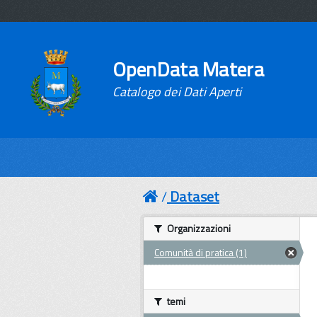
OpenData Matera
Catalogo dei Dati Aperti
Dataset
Organizzazioni
Comunità di pratica (1)
temi