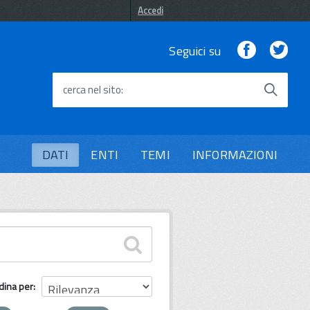
Accedi
Facebook
Twi
Seguici su
cerca nel sito
DATI
ENTI
TEMI
INFORMAZIONI
dina per