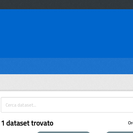
1 dataset trovato
Or