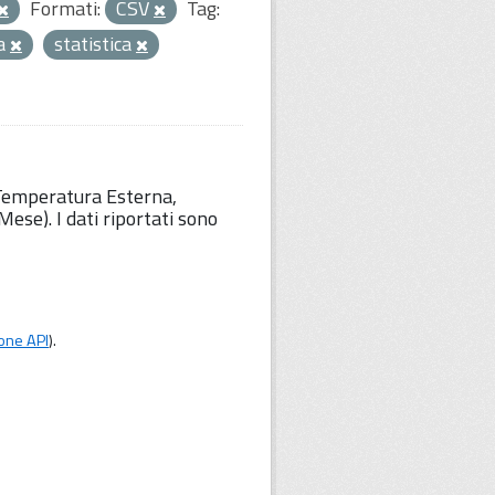
Formati:
CSV
Tag:
ta
statistica
 Temperatura Esterna,
ese). I dati riportati sono
one API
).