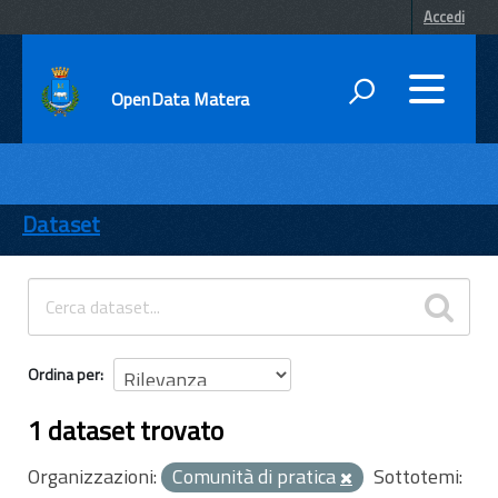
Accedi
OpenData Matera
DATI
ENTI
Dataset
TEMI
INFORMAZIONI
Ordina per
1 dataset trovato
Organizzazioni:
Comunità di pratica
Sottotemi: