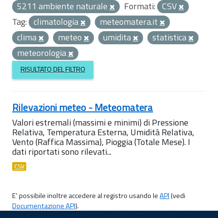
5211 ambiente naturale
Formati:
CSV
Tag:
climatologia
meteomatera.it
clima
meteo
umidita
statistica
meteorologia
RISULTATO DEL FILTRO
Rilevazioni meteo - Meteomatera
Valori estremali (massimi e minimi) di Pressione
Relativa, Temperatura Esterna, Umidità Relativa,
Vento (Raffica Massima), Pioggia (Totale Mese). I
dati riportati sono rilevati...
CSV
E' possibile inoltre accedere al registro usando le
API
(vedi
Documentazione API
).