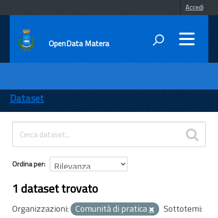
Accedi
OpenData Matera
DATI
ENTI
Dataset
TEMI
INFORMAZIONI
Ordina per
1 dataset trovato
Organizzazioni:
Comunità di pratica
Sottotemi: