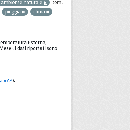
 ambiente naturale
temi:
pioggia
clima
 Temperatura Esterna,
ese). I dati riportati sono
one API
).