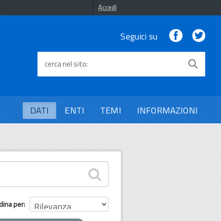
Accedi
Facebook
Twi
Seguici su
cerca nel sito
DATI
ENTI
TEMI
INFORMAZIONI
dina per