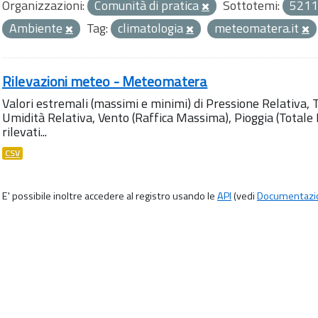
Organizzazioni:
Comunità di pratica
Sottotemi:
5211
Ambiente
Tag:
climatologia
meteomatera.it
Rilevazioni meteo - Meteomatera
Valori estremali (massimi e minimi) di Pressione Relativa,
Umidità Relativa, Vento (Raffica Massima), Pioggia (Totale M
rilevati...
CSV
E' possibile inoltre accedere al registro usando le
API
(vedi
Documentazi