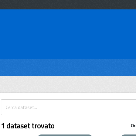
1 dataset trovato
Or