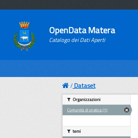
OpenData Matera
Catalogo dei Dati Aperti
Dataset
Organizzazioni
Comunità di pratica (1)
temi