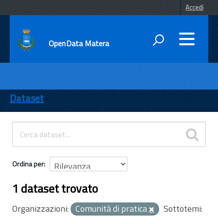
Accedi
OpenData Matera
DATI
ENTI
Dataset
TEMI
INFORMAZIONI
Ordina per
1 dataset trovato
Organizzazioni:
Comunità di pratica
Sottotemi: