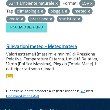
5211 ambiente naturale
Formati:
CSV
Tag:
climatologia
pioggia
meteo
vento
pressione
statistica
RISULTATO DEL FILTRO
Rilevazioni meteo - Meteomatera
Valori estremali (massimi e minimi) di Pressione
Relativa, Temperatura Esterna, Umidità Relativa,
Vento (Raffica Massima), Pioggia (Totale Mese). I
dati riportati sono rilevati...
CSV
E' possibile inoltre accedere al registro usando le
API
(vedi
Documentazione API
).