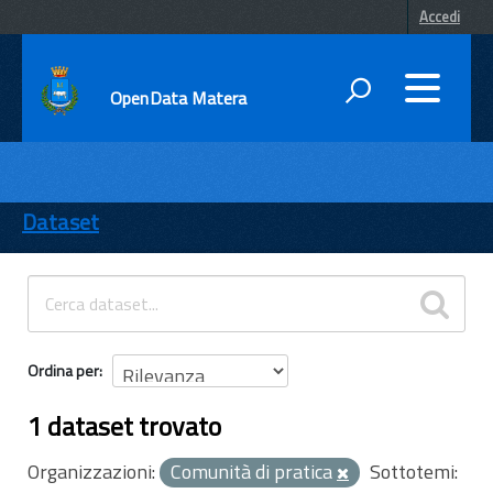
Accedi
OpenData Matera
DATI
ENTI
Dataset
TEMI
INFORMAZIONI
Ordina per
1 dataset trovato
Organizzazioni:
Comunità di pratica
Sottotemi: