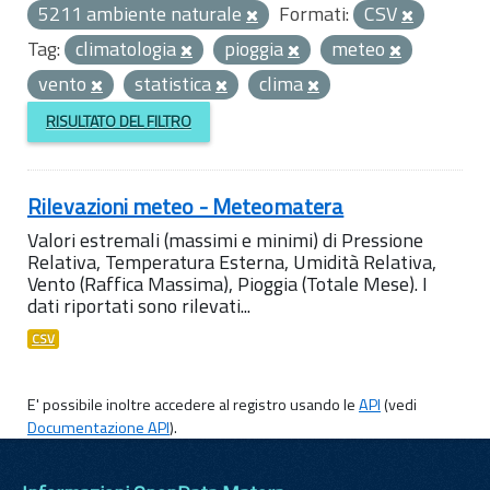
5211 ambiente naturale
Formati:
CSV
Tag:
climatologia
pioggia
meteo
vento
statistica
clima
RISULTATO DEL FILTRO
Rilevazioni meteo - Meteomatera
Valori estremali (massimi e minimi) di Pressione
Relativa, Temperatura Esterna, Umidità Relativa,
Vento (Raffica Massima), Pioggia (Totale Mese). I
dati riportati sono rilevati...
CSV
E' possibile inoltre accedere al registro usando le
API
(vedi
Documentazione API
).