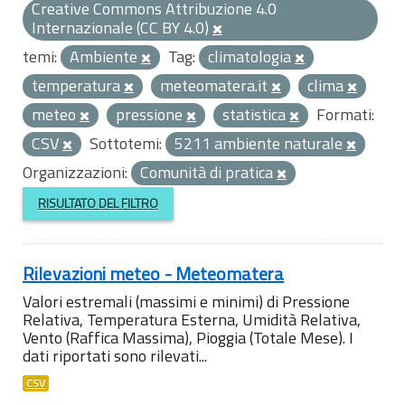
Creative Commons Attribuzione 4.0
Internazionale (CC BY 4.0)
temi:
Ambiente
Tag:
climatologia
temperatura
meteomatera.it
clima
meteo
pressione
statistica
Formati:
CSV
Sottotemi:
5211 ambiente naturale
Organizzazioni:
Comunità di pratica
RISULTATO DEL FILTRO
Rilevazioni meteo - Meteomatera
Valori estremali (massimi e minimi) di Pressione
Relativa, Temperatura Esterna, Umidità Relativa,
Vento (Raffica Massima), Pioggia (Totale Mese). I
dati riportati sono rilevati...
CSV