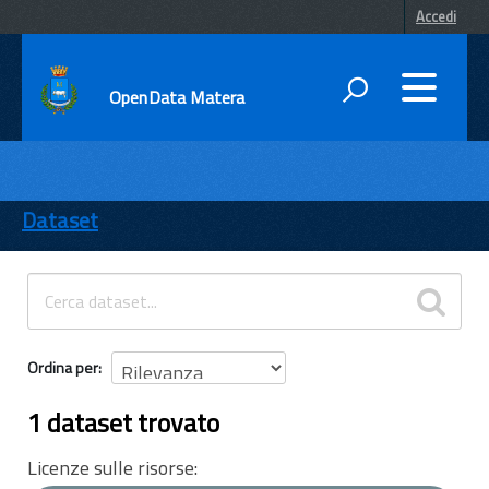
Accedi
OpenData Matera
DATI
ENTI
Dataset
TEMI
INFORMAZIONI
Ordina per
1 dataset trovato
Licenze sulle risorse: