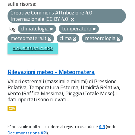
sulle risorse:
Creative Commons Attribuzione 4.0
Internazionale (CC BY 4.0)
Tag:
climatologia
temperatura
meteomatera.it
clima
meteorologia
RISULTATO DEL FILTRO
Rilevazioni meteo - Meteomatera
Valori estremali (massimi e minimi) di Pressione
Relativa, Temperatura Esterna, Umidità Relativa,
Vento (Raffica Massima), Pioggia (Totale Mese). I
dati riportati sono rilevati...
CSV
E' possibile inoltre accedere al registro usando le
API
(vedi
Documentazione API
).