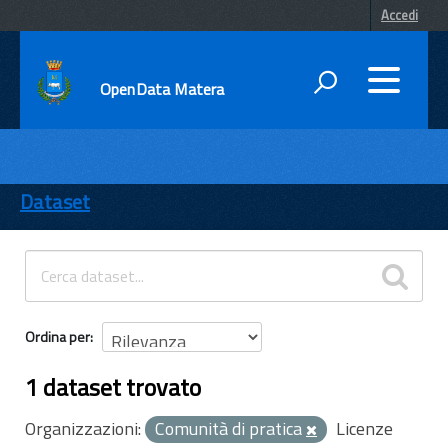
Accedi
OpenData Matera
DATI
ENTI
Dataset
TEMI
INFORMAZIONI
Ordina per
1 dataset trovato
Organizzazioni:
Comunità di pratica
Licenze