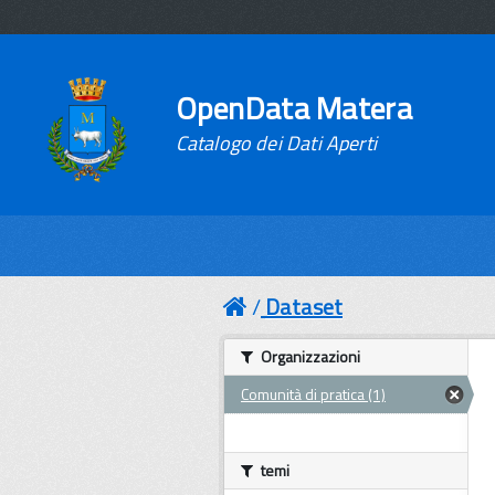
OpenData Matera
Catalogo dei Dati Aperti
Dataset
Organizzazioni
Comunità di pratica (1)
temi