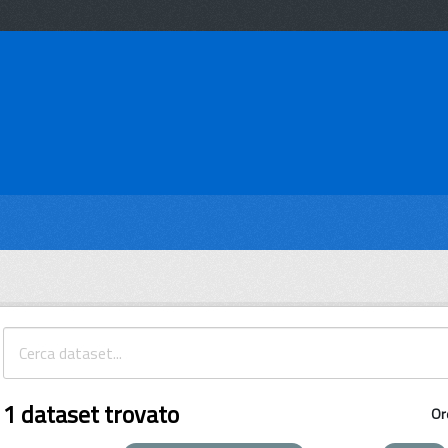
1 dataset trovato
Or