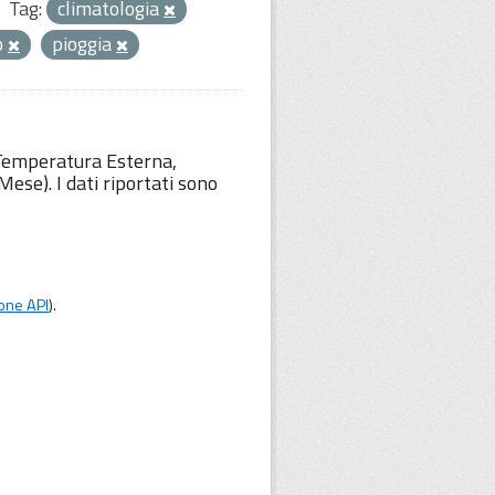
Tag:
climatologia
o
pioggia
 Temperatura Esterna,
ese). I dati riportati sono
one API
).