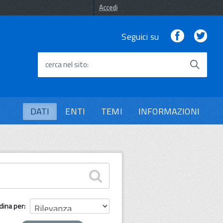
Accedi
Facebook
Twi
Seguici su
cerca nel sito
DATI
ENTI
TEMI
INFORMAZIONI
dina per