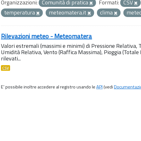
Organizzazioni:
Comunità di pratica
Formati:
CSV
temperatura
meteomatera.it
clima
mete
Rilevazioni meteo - Meteomatera
Valori estremali (massimi e minimi) di Pressione Relativa,
Umidità Relativa, Vento (Raffica Massima), Pioggia (Totale M
rilevati...
CSV
E' possibile inoltre accedere al registro usando le
API
(vedi
Documentazi