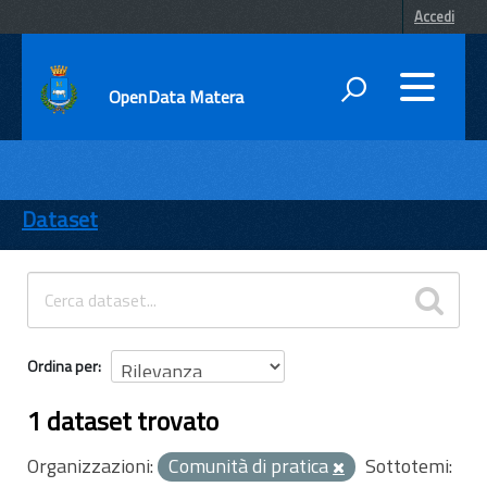
Accedi
OpenData Matera
DATI
ENTI
Dataset
TEMI
INFORMAZIONI
Ordina per
1 dataset trovato
Organizzazioni:
Comunità di pratica
Sottotemi: