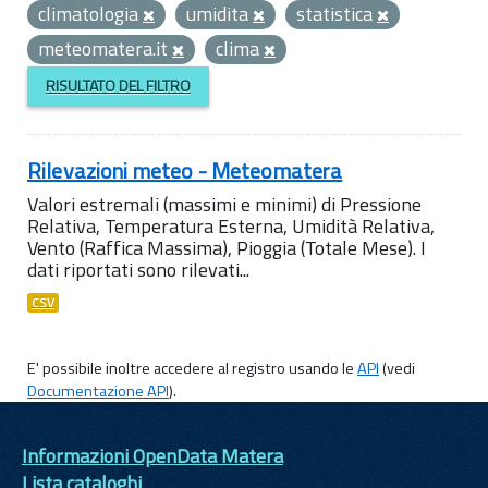
climatologia
umidita
statistica
meteomatera.it
clima
RISULTATO DEL FILTRO
Rilevazioni meteo - Meteomatera
Valori estremali (massimi e minimi) di Pressione
Relativa, Temperatura Esterna, Umidità Relativa,
Vento (Raffica Massima), Pioggia (Totale Mese). I
dati riportati sono rilevati...
CSV
E' possibile inoltre accedere al registro usando le
API
(vedi
Documentazione API
).
Informazioni OpenData Matera
Lista cataloghi