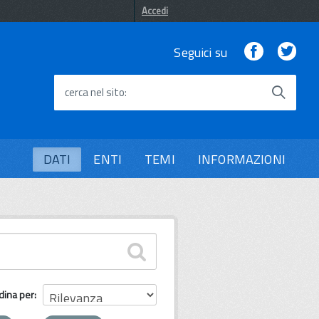
Accedi
Facebook
Twi
Seguici su
cerca nel sito
DATI
ENTI
TEMI
INFORMAZIONI
dina per