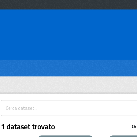
1 dataset trovato
Or