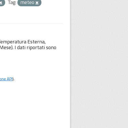
Tag:
meteo
 Temperatura Esterna,
ese). I dati riportati sono
one API
).