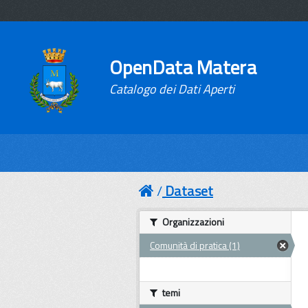
OpenData Matera
Catalogo dei Dati Aperti
Dataset
Organizzazioni
Comunità di pratica (1)
temi