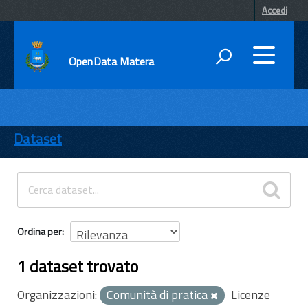
Accedi
OpenData Matera
DATI
ENTI
Dataset
TEMI
INFORMAZIONI
Ordina per
1 dataset trovato
Organizzazioni:
Comunità di pratica
Licenze