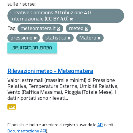
sulle risorse:
Creative Commons Attribuzione 4.0
Internazionale (CC BY 4.0)
Tag:
meteomatera.it
meteo
pressione
statistica
Matera
RISULTATO DEL FILTRO
Rilevazioni meteo - Meteomatera
Valori estremali (massimi e minimi) di Pressione
Relativa, Temperatura Esterna, Umidità Relativa,
Vento (Raffica Massima), Pioggia (Totale Mese). I
dati riportati sono rilevati...
CSV
E' possibile inoltre accedere al registro usando le
API
(vedi
Documentazione API
).