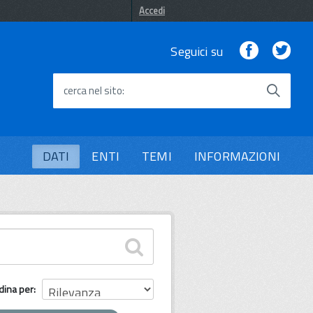
Accedi
Facebook
Twi
Seguici su
cerca nel sito
DATI
ENTI
TEMI
INFORMAZIONI
dina per