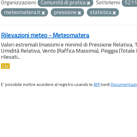
Organizzazioni:
Comunità di pratica
Sottotemi:
5211
meteomatera.it
pressione
statistica
Rilevazioni meteo - Meteomatera
Valori estremali (massimi e minimi) di Pressione Relativa,
Umidità Relativa, Vento (Raffica Massima), Pioggia (Totale M
rilevati...
CSV
E' possibile inoltre accedere al registro usando le
API
(vedi
Documentazi