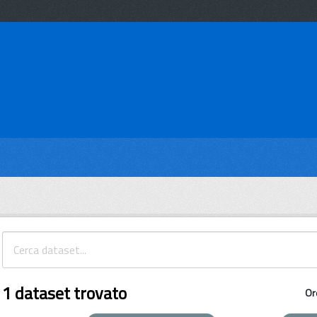
1 dataset trovato
Or