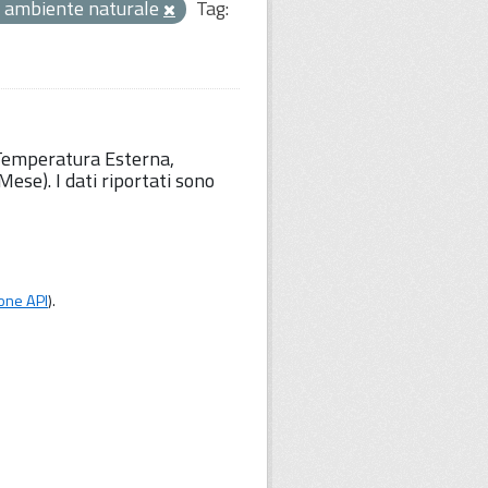
 ambiente naturale
Tag:
 Temperatura Esterna,
ese). I dati riportati sono
one API
).