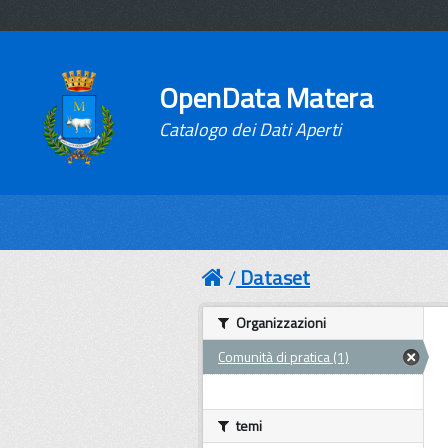
OpenData Matera
Catalogo dei Dati Aperti
Dataset
Organizzazioni
Comunità di pratica (1)
temi