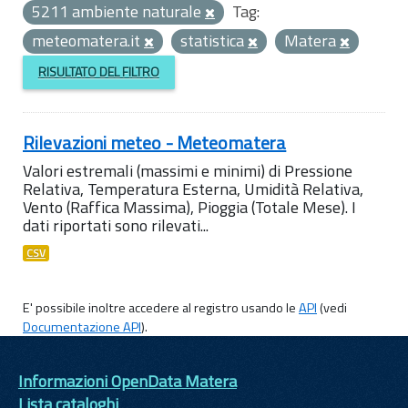
5211 ambiente naturale
Tag:
meteomatera.it
statistica
Matera
RISULTATO DEL FILTRO
Rilevazioni meteo - Meteomatera
Valori estremali (massimi e minimi) di Pressione
Relativa, Temperatura Esterna, Umidità Relativa,
Vento (Raffica Massima), Pioggia (Totale Mese). I
dati riportati sono rilevati...
CSV
E' possibile inoltre accedere al registro usando le
API
(vedi
Documentazione API
).
Informazioni OpenData Matera
Lista cataloghi