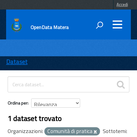
Accedi
OpenData Matera
DATI
ENTI
Dataset
TEMI
INFORMAZIONI
Ordina per
1 dataset trovato
Organizzazioni:
Comunità di pratica
Sottotemi: