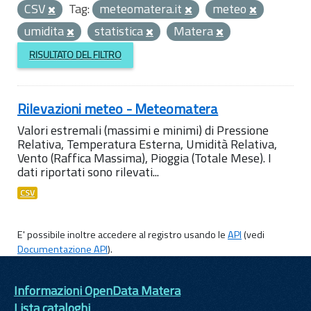
CSV
Tag:
meteomatera.it
meteo
umidita
statistica
Matera
RISULTATO DEL FILTRO
Rilevazioni meteo - Meteomatera
Valori estremali (massimi e minimi) di Pressione
Relativa, Temperatura Esterna, Umidità Relativa,
Vento (Raffica Massima), Pioggia (Totale Mese). I
dati riportati sono rilevati...
CSV
E' possibile inoltre accedere al registro usando le
API
(vedi
Documentazione API
).
Informazioni OpenData Matera
Lista cataloghi