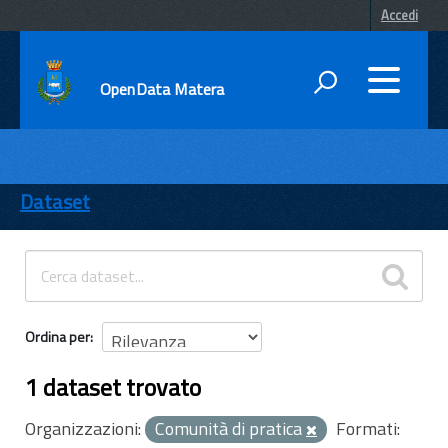
Accedi
OpenData Matera
DATI
ENTI
Dataset
TEMI
INFORMAZIONI
Ordina per
1 dataset trovato
Organizzazioni:
Comunità di pratica
Formati: