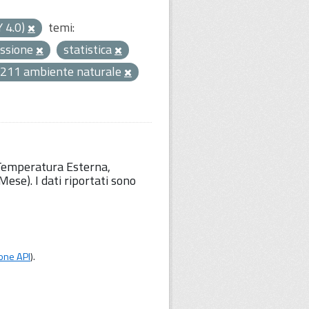
Y 4.0)
temi:
ssione
statistica
211 ambiente naturale
 Temperatura Esterna,
ese). I dati riportati sono
one API
).