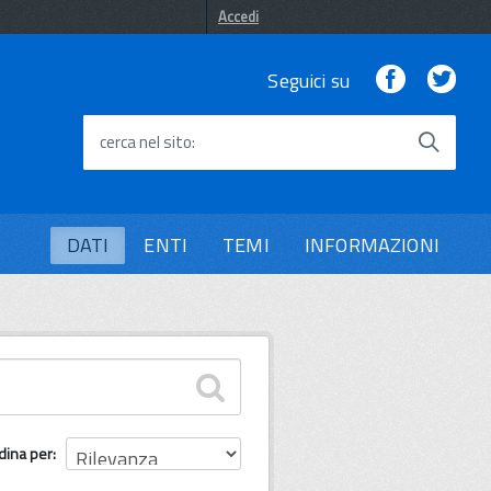
Accedi
Facebook
Twi
Seguici su
cerca nel sito
DATI
ENTI
TEMI
INFORMAZIONI
dina per