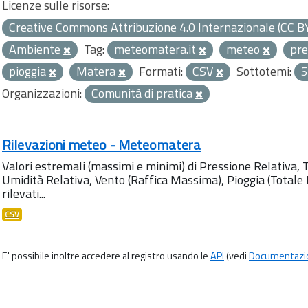
Licenze sulle risorse:
Creative Commons Attribuzione 4.0 Internazionale (CC B
Ambiente
Tag:
meteomatera.it
meteo
pre
pioggia
Matera
Formati:
CSV
Sottotemi:
5
Organizzazioni:
Comunità di pratica
Rilevazioni meteo - Meteomatera
Valori estremali (massimi e minimi) di Pressione Relativa,
Umidità Relativa, Vento (Raffica Massima), Pioggia (Totale M
rilevati...
CSV
E' possibile inoltre accedere al registro usando le
API
(vedi
Documentazi