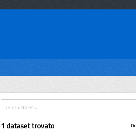
1 dataset trovato
Or