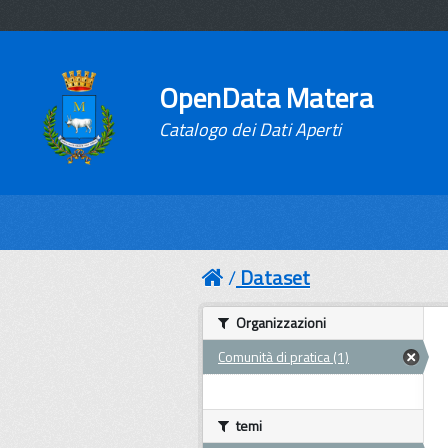
OpenData Matera
Catalogo dei Dati Aperti
Dataset
Organizzazioni
Comunità di pratica (1)
temi