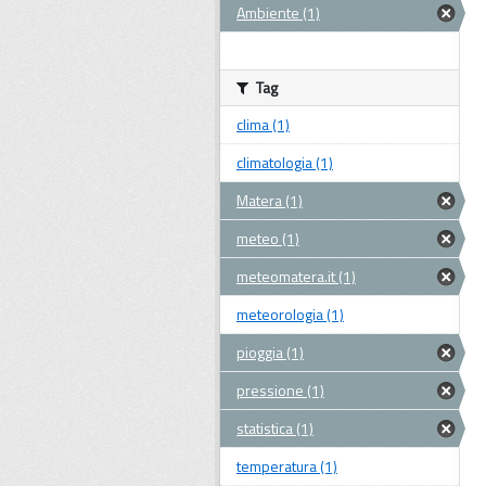
Ambiente (1)
Tag
clima (1)
climatologia (1)
Matera (1)
meteo (1)
meteomatera.it (1)
meteorologia (1)
pioggia (1)
pressione (1)
statistica (1)
temperatura (1)