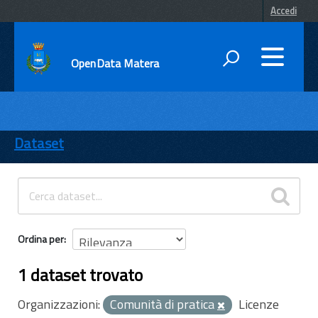
Accedi
OpenData Matera
DATI
ENTI
Dataset
TEMI
INFORMAZIONI
Ordina per
1 dataset trovato
Organizzazioni:
Comunità di pratica
Licenze