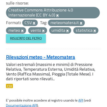
sulle risorse:
Creative Commons Attribuzione 4.0
Internazionale (CC BY 4.0)
Formati:
CSV
Tag:
meteomatera.it
meteo
vento
umidita
statistica
RISULTATO DEL FILTRO
Rilevazioni meteo - Meteomatera
Valori estremali (massimi e minimi) di Pressione
Relativa, Temperatura Esterna, Umidità Relativa,
Vento (Raffica Massima), Pioggia (Totale Mese). I
dati riportati sono rilevati...
CSV
E' possibile inoltre accedere al registro usando le
API
(vedi
Documentazione API
).