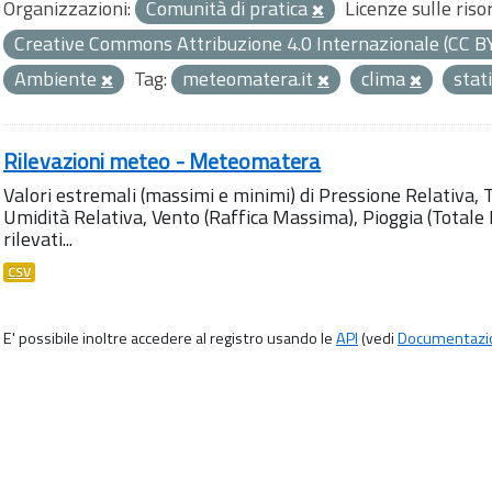
Organizzazioni:
Comunità di pratica
Licenze sulle riso
Creative Commons Attribuzione 4.0 Internazionale (CC B
Ambiente
Tag:
meteomatera.it
clima
stat
Rilevazioni meteo - Meteomatera
Valori estremali (massimi e minimi) di Pressione Relativa,
Umidità Relativa, Vento (Raffica Massima), Pioggia (Totale M
rilevati...
CSV
E' possibile inoltre accedere al registro usando le
API
(vedi
Documentazi