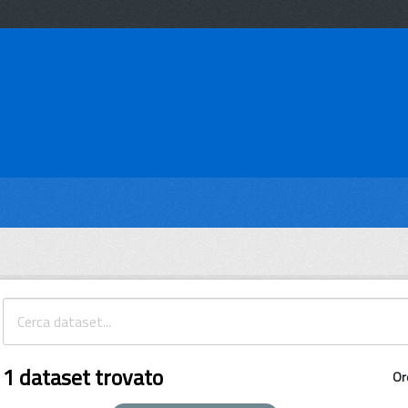
1 dataset trovato
Or