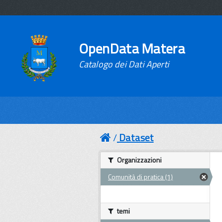
OpenData Matera
Catalogo dei Dati Aperti
Dataset
Organizzazioni
Comunità di pratica (1)
temi