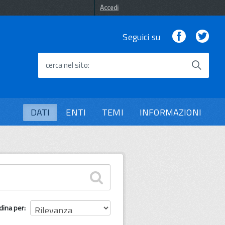
Accedi
Facebook
Twi
Seguici su
cerca nel sito
DATI
ENTI
TEMI
INFORMAZIONI
dina per