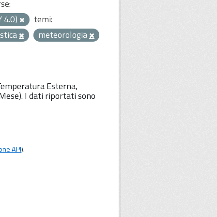
rse:
Y 4.0)
temi:
istica
meteorologia
 Temperatura Esterna,
ese). I dati riportati sono
one API
).