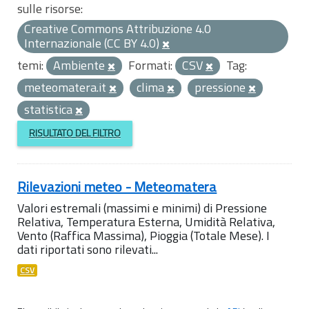
sulle risorse:
Creative Commons Attribuzione 4.0
Internazionale (CC BY 4.0)
temi:
Ambiente
Formati:
CSV
Tag:
meteomatera.it
clima
pressione
statistica
RISULTATO DEL FILTRO
Rilevazioni meteo - Meteomatera
Valori estremali (massimi e minimi) di Pressione
Relativa, Temperatura Esterna, Umidità Relativa,
Vento (Raffica Massima), Pioggia (Totale Mese). I
dati riportati sono rilevati...
CSV