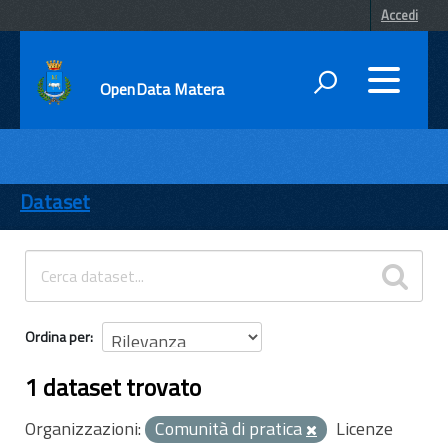
Accedi
OpenData Matera
DATI
ENTI
Dataset
TEMI
INFORMAZIONI
Ordina per
1 dataset trovato
Organizzazioni:
Comunità di pratica
Licenze