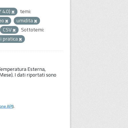
Y 4.0)
temi:
eo
umidita
CSV
Sottotemi:
i pratica
 Temperatura Esterna,
ese). I dati riportati sono
one API
).