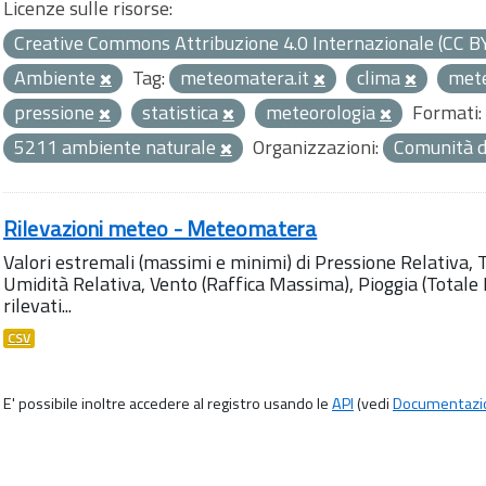
Licenze sulle risorse:
Creative Commons Attribuzione 4.0 Internazionale (CC B
Ambiente
Tag:
meteomatera.it
clima
met
pressione
statistica
meteorologia
Formati:
5211 ambiente naturale
Organizzazioni:
Comunità d
Rilevazioni meteo - Meteomatera
Valori estremali (massimi e minimi) di Pressione Relativa,
Umidità Relativa, Vento (Raffica Massima), Pioggia (Totale M
rilevati...
CSV
E' possibile inoltre accedere al registro usando le
API
(vedi
Documentazi