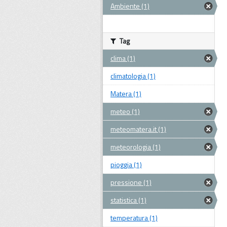
Ambiente (1)
Tag
clima (1)
climatologia (1)
Matera (1)
meteo (1)
meteomatera.it (1)
meteorologia (1)
pioggia (1)
pressione (1)
statistica (1)
temperatura (1)