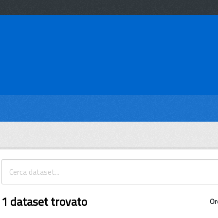
1 dataset trovato
Or