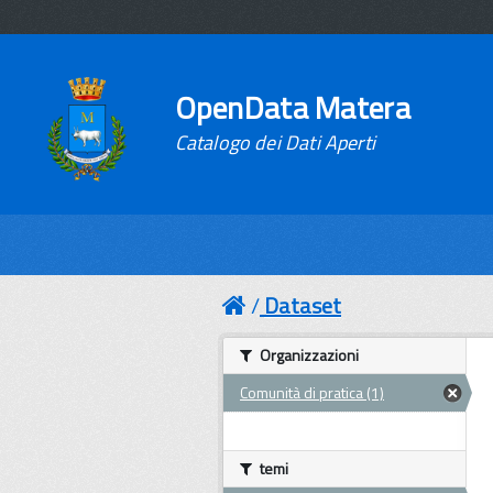
OpenData Matera
Catalogo dei Dati Aperti
Dataset
Organizzazioni
Comunità di pratica (1)
temi