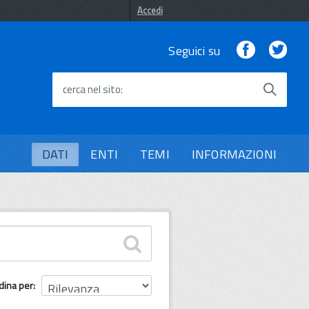
Accedi
Facebook
Twi
Seguici su
cerca nel sito
DATI
ENTI
TEMI
INFORMAZIONI
dina per