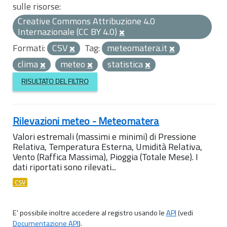
sulle risorse:
Creative Commons Attribuzione 4.0
Internazionale (CC BY 4.0)
Formati:
CSV
Tag:
meteomatera.it
clima
meteo
statistica
RISULTATO DEL FILTRO
Rilevazioni meteo - Meteomatera
Valori estremali (massimi e minimi) di Pressione
Relativa, Temperatura Esterna, Umidità Relativa,
Vento (Raffica Massima), Pioggia (Totale Mese). I
dati riportati sono rilevati...
CSV
E' possibile inoltre accedere al registro usando le
API
(vedi
Documentazione API
).