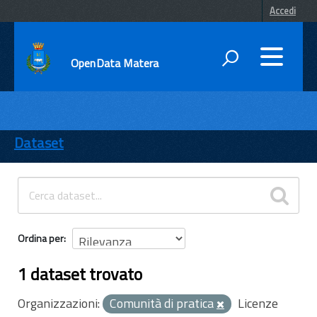
Accedi
OpenData Matera
DATI
ENTI
Dataset
TEMI
INFORMAZIONI
Ordina per
1 dataset trovato
Organizzazioni:
Comunità di pratica
Licenze