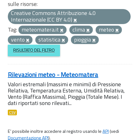
sulle risorse:
Creative Commons Attribuzione 4.0
Internazionale (CC BY 4.0)
Tag:
meteomatera.it
clima
meteo
vento
statistica
pioggia
RISULTATO DEL FILTRO
Rilevazioni meteo - Meteomatera
Valori estremali (massimi e minimi) di Pressione
Relativa, Temperatura Esterna, Umidità Relativa,
Vento (Raffica Massima), Pioggia (Totale Mese). I
dati riportati sono rilevati...
CSV
E' possibile inoltre accedere al registro usando le
API
(vedi
Documentazione API
).