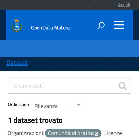
Accedi
OpenData Matera
DATI
ENTI
Dataset
TEMI
INFORMAZIONI
Ordina per
1 dataset trovato
Organizzazioni:
Comunità di pratica
Licenze