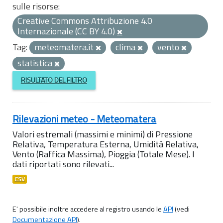
sulle risorse:
Creative Commons Attribuzione 4.0
Internazionale (CC BY 4.0)
Tag:
meteomatera.it
clima
vento
statistica
RISULTATO DEL FILTRO
Rilevazioni meteo - Meteomatera
Valori estremali (massimi e minimi) di Pressione
Relativa, Temperatura Esterna, Umidità Relativa,
Vento (Raffica Massima), Pioggia (Totale Mese). I
dati riportati sono rilevati...
CSV
E' possibile inoltre accedere al registro usando le
API
(vedi
Documentazione API
).