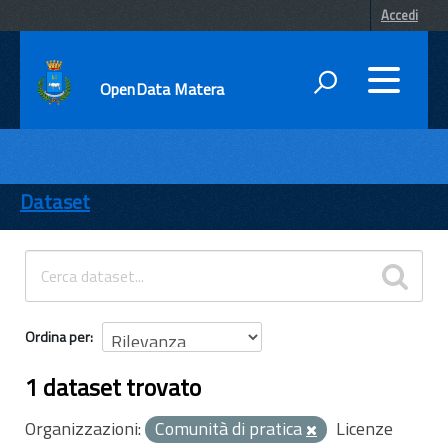
Accedi
OpenData Matera
DATI
ENTI
Dataset
TEMI
INFORMAZIONI
Ordina per
1 dataset trovato
Organizzazioni:
Comunità di pratica
Licenze