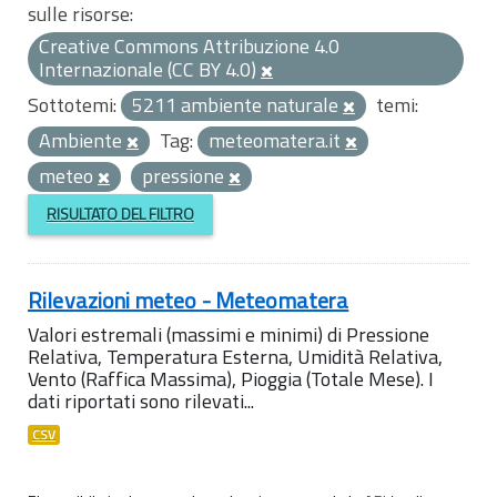
sulle risorse:
Creative Commons Attribuzione 4.0
Internazionale (CC BY 4.0)
Sottotemi:
5211 ambiente naturale
temi:
Ambiente
Tag:
meteomatera.it
meteo
pressione
RISULTATO DEL FILTRO
Rilevazioni meteo - Meteomatera
Valori estremali (massimi e minimi) di Pressione
Relativa, Temperatura Esterna, Umidità Relativa,
Vento (Raffica Massima), Pioggia (Totale Mese). I
dati riportati sono rilevati...
CSV