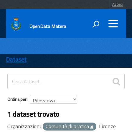
Accedi
OpenData Matera
DATI
ENTI
Dataset
TEMI
INFORMAZIONI
Ordina per
1 dataset trovato
Organizzazioni:
Comunità di pratica
Licenze