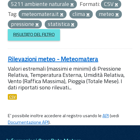
5211 ambiente naturale
Formati:
CSV
Tag:
meteomatera.it
clima
meteo
pressione
statistica
RISULTATO DEL FILTRO
Rilevazioni meteo - Meteomatera
Valori estremali (massimi e minimi) di Pressione
Relativa, Temperatura Esterna, Umidità Relativa,
Vento (Raffica Massima), Pioggia (Totale Mese). I
dati riportati sono rilevati...
CSV
E' possibile inoltre accedere al registro usando le
API
(vedi
Documentazione API
).