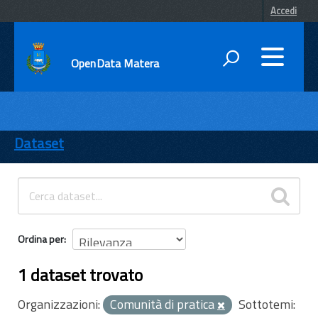
Accedi
OpenData Matera
DATI
ENTI
Dataset
TEMI
INFORMAZIONI
Ordina per
1 dataset trovato
Organizzazioni:
Comunità di pratica
Sottotemi: