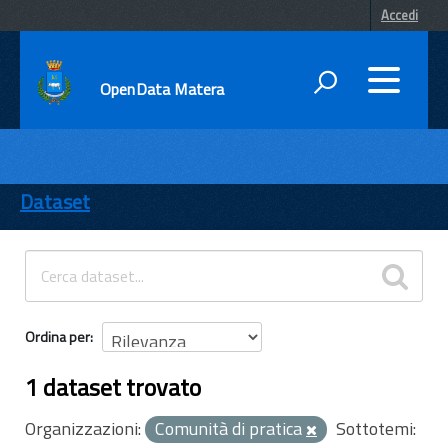
Accedi
OpenData Matera
DATI
ENTI
Dataset
TEMI
INFORMAZIONI
Ordina per
1 dataset trovato
Organizzazioni:
Comunità di pratica
Sottotemi: