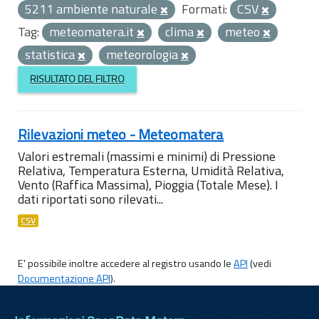
5211 ambiente naturale
Formati:
CSV
Tag:
meteomatera.it
clima
meteo
statistica
meteorologia
RISULTATO DEL FILTRO
Rilevazioni meteo - Meteomatera
Valori estremali (massimi e minimi) di Pressione
Relativa, Temperatura Esterna, Umidità Relativa,
Vento (Raffica Massima), Pioggia (Totale Mese). I
dati riportati sono rilevati...
CSV
E' possibile inoltre accedere al registro usando le
API
(vedi
Documentazione API
).