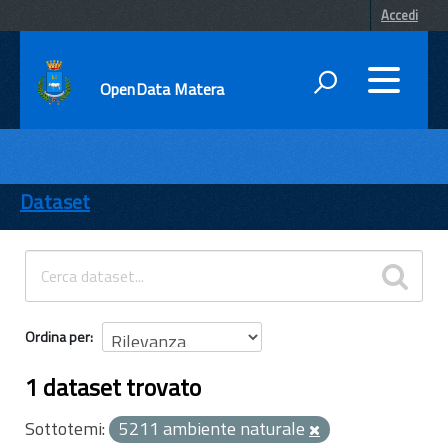
Accedi
OpenData Matera
DATI
ENTI
Dataset
TEMI
INFORMAZIONI
Ordina per
1 dataset trovato
Sottotemi:
5211 ambiente naturale