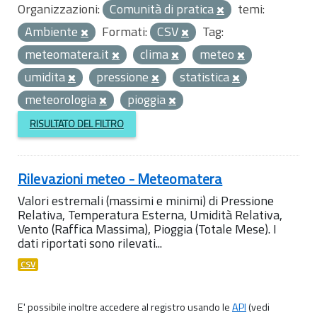
Organizzazioni:
Comunità di pratica
temi:
Ambiente
Formati:
CSV
Tag:
meteomatera.it
clima
meteo
umidita
pressione
statistica
meteorologia
pioggia
RISULTATO DEL FILTRO
Rilevazioni meteo - Meteomatera
Valori estremali (massimi e minimi) di Pressione
Relativa, Temperatura Esterna, Umidità Relativa,
Vento (Raffica Massima), Pioggia (Totale Mese). I
dati riportati sono rilevati...
CSV
E' possibile inoltre accedere al registro usando le
API
(vedi