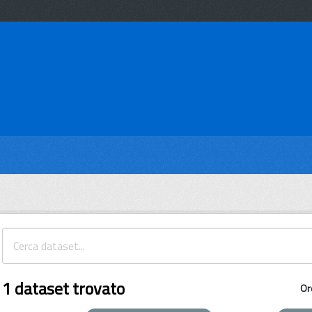
1 dataset trovato
Or