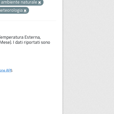
 ambiente naturale
eteorologia
 Temperatura Esterna,
ese). I dati riportati sono
one API
).