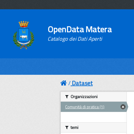
OpenData Matera
Catalogo dei Dati Aperti
Dataset
Organizzazioni
Comunità di pratica (1)
temi