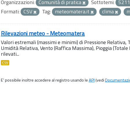
Organizzazioni:
Comunità di pratica
Sottotemi:
5211
Formati:
CSV
Tag:
meteomatera.it
clima
m
Rilevazioni meteo - Meteomatera
Valori estremali (massimi e minimi) di Pressione Relativa,
Umidità Relativa, Vento (Raffica Massima), Pioggia (Totale M
rilevati...
CSV
E' possibile inoltre accedere al registro usando le
API
(vedi
Documentazi