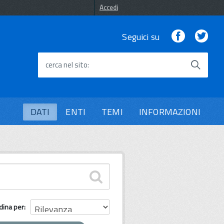
Accedi
Facebook
Twi
Seguici su
cerca nel sito
DATI
ENTI
TEMI
INFORMAZIONI
dina per