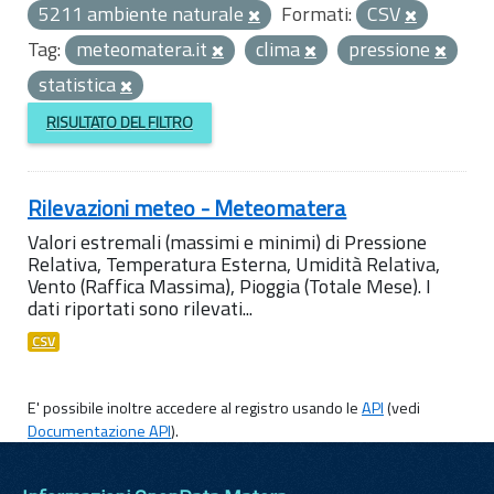
5211 ambiente naturale
Formati:
CSV
Tag:
meteomatera.it
clima
pressione
statistica
RISULTATO DEL FILTRO
Rilevazioni meteo - Meteomatera
Valori estremali (massimi e minimi) di Pressione
Relativa, Temperatura Esterna, Umidità Relativa,
Vento (Raffica Massima), Pioggia (Totale Mese). I
dati riportati sono rilevati...
CSV
E' possibile inoltre accedere al registro usando le
API
(vedi
Documentazione API
).