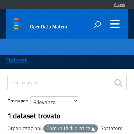
Accedi
OpenData Matera
DATI
ENTI
Dataset
TEMI
INFORMAZIONI
Ordina per
1 dataset trovato
Organizzazioni:
Comunità di pratica
Sottotemi: