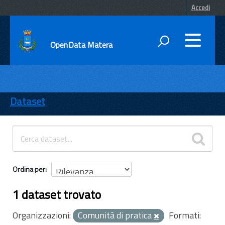
Accedi
OpenData Matera
DATI
ENTI
Dataset
TEMI
INFORMAZIONI
Ordina per
1 dataset trovato
Organizzazioni:
Comunità di pratica
Formati: