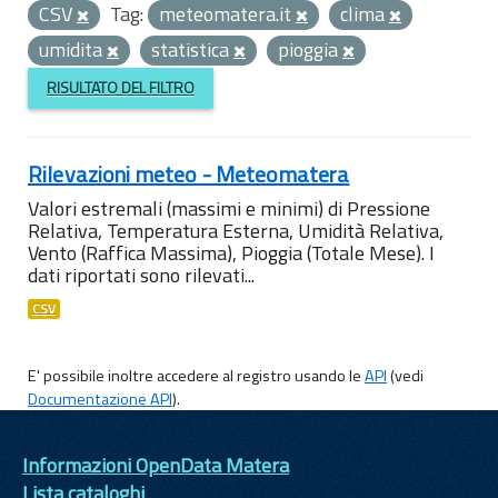
CSV
Tag:
meteomatera.it
clima
umidita
statistica
pioggia
RISULTATO DEL FILTRO
Rilevazioni meteo - Meteomatera
Valori estremali (massimi e minimi) di Pressione
Relativa, Temperatura Esterna, Umidità Relativa,
Vento (Raffica Massima), Pioggia (Totale Mese). I
dati riportati sono rilevati...
CSV
E' possibile inoltre accedere al registro usando le
API
(vedi
Documentazione API
).
Informazioni OpenData Matera
Lista cataloghi