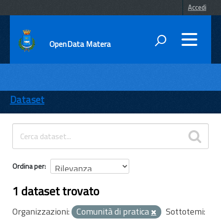
Accedi
OpenData Matera
DATI
ENTI
Dataset
TEMI
INFORMAZIONI
Ordina per
1 dataset trovato
Organizzazioni:
Comunità di pratica
Sottotemi: