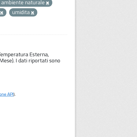
 ambiente naturale
umidita
 Temperatura Esterna,
ese). I dati riportati sono
one API
).