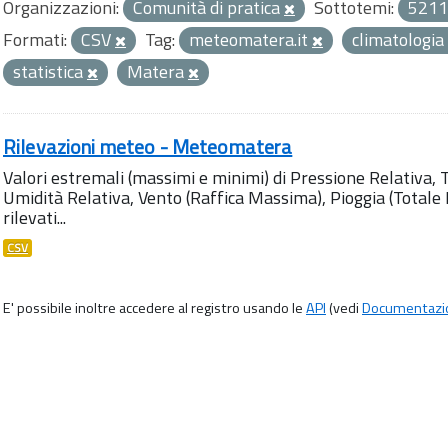
Organizzazioni:
Comunità di pratica
Sottotemi:
5211
Formati:
CSV
Tag:
meteomatera.it
climatologia
statistica
Matera
Rilevazioni meteo - Meteomatera
Valori estremali (massimi e minimi) di Pressione Relativa,
Umidità Relativa, Vento (Raffica Massima), Pioggia (Totale M
rilevati...
CSV
E' possibile inoltre accedere al registro usando le
API
(vedi
Documentazi