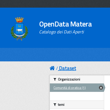
OpenData Matera
Catalogo dei Dati Aperti
Dataset
Organizzazioni
Comunità di pratica (1)
temi