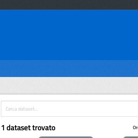
1 dataset trovato
Or