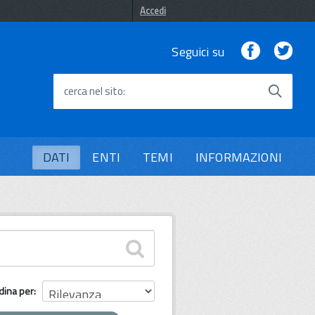
Accedi
Facebook
Twi
Seguici su
cerca nel sito
DATI
ENTI
TEMI
INFORMAZIONI
dina per