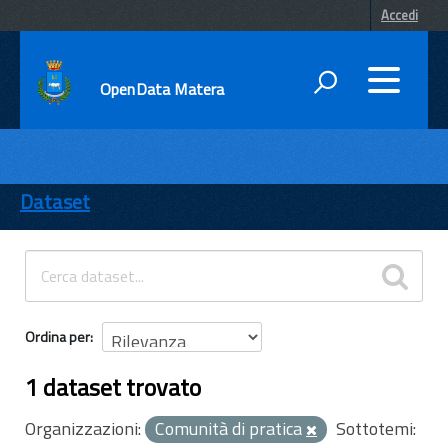
Accedi
OpenData Matera
DATI
ENTI
Dataset
TEMI
INFORMAZIONI
Ordina per
1 dataset trovato
Organizzazioni:
Comunità di pratica
Sottotemi: