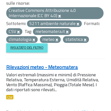
sulle risorse:
Creative Commons Attribuzione 4.0
Internazionale (CC BY 4.0)
Sottotemi:
5211 ambiente naturale
Formati:
CSV
Tag:
meteomatera.it
climatologia
meteo
statistica
RISULTATO DEL FILTRO
Rilevazioni meteo - Meteomatera
Valori estremali (massimi e minimi) di Pressione
Relativa, Temperatura Esterna, Umidità Relativa,
Vento (Raffica Massima), Pioggia (Totale Mese). I
dati riportati sono rilevati...
CSV