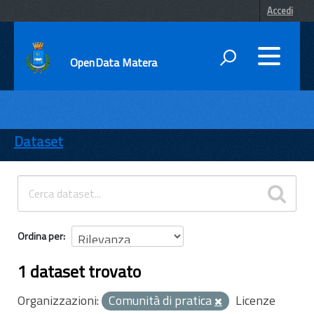
Accedi
OpenData Matera
DATI
ENTI
Dataset
TEMI
INFORMAZIONI
Ordina per
1 dataset trovato
Organizzazioni:
Comunità di pratica
Licenze