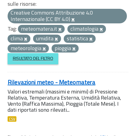
sulle risorse:
Creative Commons Attribuzione 4.0
Internazionale (CC BY 4.0)
Tag:
meteomatera.it
climatologia
clima
umidita
statistica
meteorologia
pioggia
RISULTATO DEL FILTRO
Rilevazioni meteo - Meteomatera
Valori estremali (massimi e minimi) di Pressione
Relativa, Temperatura Esterna, Umidità Relativa,
Vento (Raffica Massima), Pioggia (Totale Mese). I
dati riportati sono rilevati...
CSV