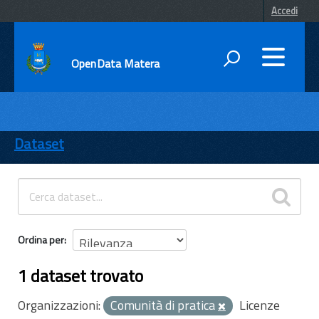
Accedi
OpenData Matera
DATI
ENTI
Dataset
TEMI
INFORMAZIONI
Ordina per
1 dataset trovato
Organizzazioni:
Comunità di pratica
Licenze