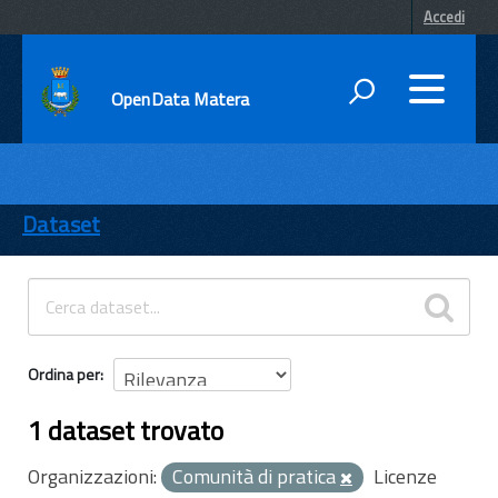
Accedi
OpenData Matera
DATI
ENTI
Dataset
TEMI
INFORMAZIONI
Ordina per
1 dataset trovato
Organizzazioni:
Comunità di pratica
Licenze