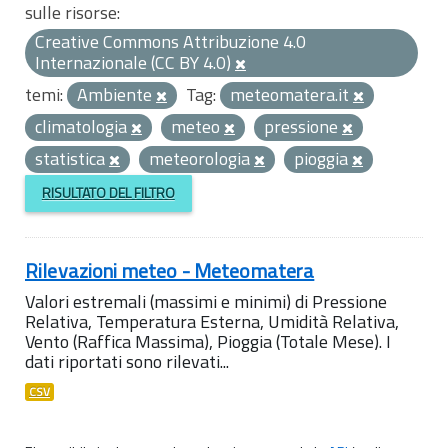
sulle risorse:
Creative Commons Attribuzione 4.0
Internazionale (CC BY 4.0)
temi:
Ambiente
Tag:
meteomatera.it
climatologia
meteo
pressione
statistica
meteorologia
pioggia
RISULTATO DEL FILTRO
Rilevazioni meteo - Meteomatera
Valori estremali (massimi e minimi) di Pressione
Relativa, Temperatura Esterna, Umidità Relativa,
Vento (Raffica Massima), Pioggia (Totale Mese). I
dati riportati sono rilevati...
CSV