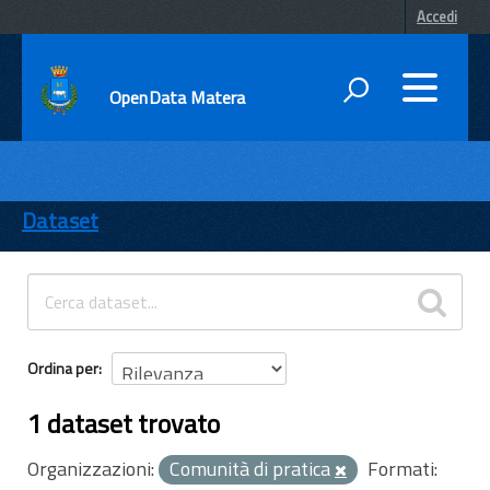
Accedi
OpenData Matera
DATI
ENTI
Dataset
TEMI
INFORMAZIONI
Ordina per
1 dataset trovato
Organizzazioni:
Comunità di pratica
Formati: