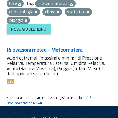
CSV
Tag:
meteomatera.it
climatologia
clima
statistica
pioggia
RISULTATO DEL FILTRO
Rilevazioni meteo - Meteomatera
Valori estremali (massimi e minimi) di Pressione
Relativa, Temperatura Esterna, Umidità Relativa,
Vento (Raffica Massima), Pioggia (Totale Mese). I
dati riportati sono rilevati...
CSV
E' possibile inoltre accedere al registro usando le
API
(vedi
Documentazione API
).