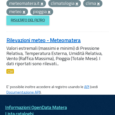
meteomatera.it
climatologia
clima
meteo
pioggia
RISULTATO DEL FILTRO
Rilevazioni meteo - Meteomatera
Valori estremali (massimi e minimi) di Pressione
Relativa, Temperatura Esterna, Umidità Relativa,
Vento (Raffica Massima), Pioggia (Totale Mese). I
dati riportati sono rilevati...
CSV
E' possibile inoltre accedere al registro usando le
API
(vedi
Documentazione API
).
Informazioni OpenData Matera
Lista cataloghi