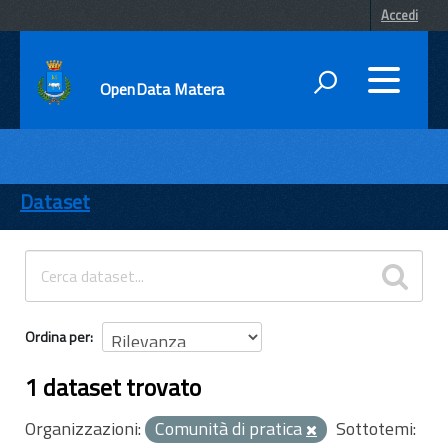
Accedi
OpenData Matera
DATI
ENTI
Dataset
TEMI
INFORMAZIONI
Ordina per
1 dataset trovato
Organizzazioni:
Comunità di pratica
Sottotemi: