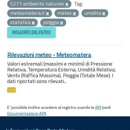
5211 ambiente naturale
Tag:
meteomatera.it
meteo
umidita
statistica
pioggia
RISULTATO DEL FILTRO
Rilevazioni meteo - Meteomatera
Valori estremali (massimi e minimi) di Pressione
Relativa, Temperatura Esterna, Umidità Relativa,
Vento (Raffica Massima), Pioggia (Totale Mese). I
dati riportati sono rilevati...
CSV
E' possibile inoltre accedere al registro usando le
API
(vedi
Documentazione API
).