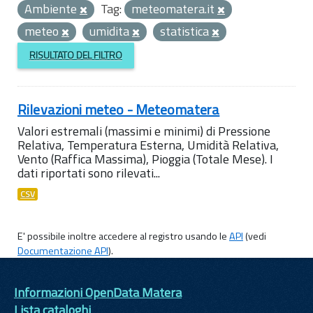
Ambiente
Tag:
meteomatera.it
meteo
umidita
statistica
RISULTATO DEL FILTRO
Rilevazioni meteo - Meteomatera
Valori estremali (massimi e minimi) di Pressione
Relativa, Temperatura Esterna, Umidità Relativa,
Vento (Raffica Massima), Pioggia (Totale Mese). I
dati riportati sono rilevati...
CSV
E' possibile inoltre accedere al registro usando le
API
(vedi
Documentazione API
).
Informazioni OpenData Matera
Lista cataloghi