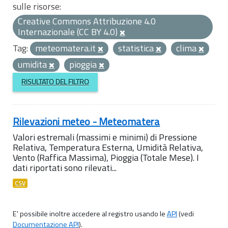
sulle risorse:
Creative Commons Attribuzione 4.0
Internazionale (CC BY 4.0)
Tag:
meteomatera.it
statistica
clima
umidita
pioggia
RISULTATO DEL FILTRO
Rilevazioni meteo - Meteomatera
Valori estremali (massimi e minimi) di Pressione
Relativa, Temperatura Esterna, Umidità Relativa,
Vento (Raffica Massima), Pioggia (Totale Mese). I
dati riportati sono rilevati...
CSV
E' possibile inoltre accedere al registro usando le
API
(vedi
Documentazione API
).