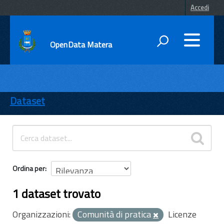
Accedi
OpenData Matera
DATI
ENTI
Dataset
TEMI
INFORMAZIONI
Ordina per
1 dataset trovato
Organizzazioni:
Comunità di pratica
Licenze